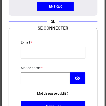
ENTRER
OU
SE CONNECTER
CARTOUCHES VIDES GTX GO
VAPORESSO (X2)
E-mail
Pour GTX Go 40 et GTX Go 80
5,50 €
Mot de passe
EN STOCK
visibility
Couleur
Modèle
Mot de passe oublié ?
(7 avis)