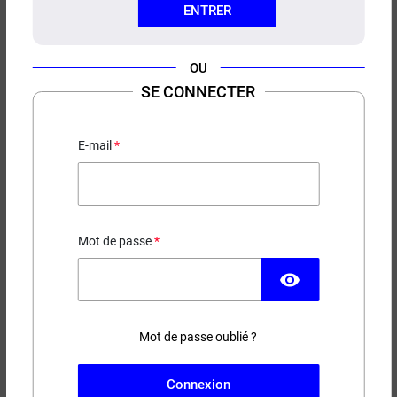
ENTRER
OU
SE CONNECTER
DRIP TIP 510 SILICONE
KUMULUS VAPE
E-mail
0,50 €
Mot de passe
EN STOCK
visibility
−
+
AJOUTER AU PANIER
Mot de passe oublié ?
Livré chez vous le
(235 avis)
Mardi 11 Août
Connexion