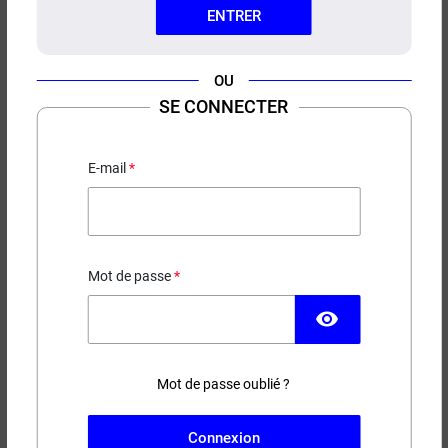
ENTRER
OU
SE CONNECTER
E-LIQUIDE TORSTEIN
ARTEFACT 100ML
E-mail
Fraise - Framboise - Mûre - Frais
24,90 €
EN STOCK
Mot de passe
Contenance
Taux de nicotine
visibility
Mot de passe oublié ?
−
+
AJOUTER AU PANIER
Connexion