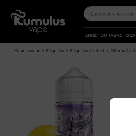
ARRÊT DU TABAC
CIGA
Kumulusvape
E-liquides
E-liquides Artefact
Mithros Arte