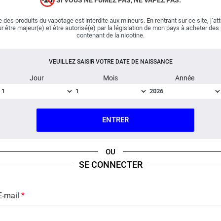
vibrant hommage aussi énigmatique que ce mythe. Il
concentre de la
framboise
bleue à la saveur électrisante,
 des produits du vapotage est interdite aux mineurs. En rentrant sur ce site, j’at
des zests de
citron
à l'acidité percutante et une
r être majeur(e) et être autorisé(e) par la législation de mon pays à acheter des
contenant de la nicotine.
généreuse dose de fraîcheur !
VEUILLEZ SAISIR VOTRE DATE DE NAISSANCE
Important :
E-liquide
boosté en arômes
, vendu en flacon
de 120 ml.
Jour
Mois
Année
Fabriqué en France ; Dosage PG/VG : 50% / 50%.
ENTRER
FICHE TECHNIQUE
QUESTION / RÉPONSE
OU
SE CONNECTER
E-mail