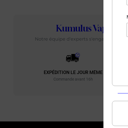
Kumulus Vape
: L
Notre équipe d'experts s'engage chaque j
EXPÉDITION LE JOUR MÊME
EXP
Commande avant 16h