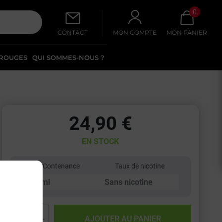
0
CONTACT
MON COMPTE
MON PANIER
 ROUGES
QUI SOMMES-NOUS ?
24,90 €
EN STOCK
Contenance
Taux de nicotine
−
+
AJOUTER AU PANIER