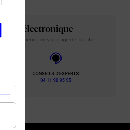
arette électronique
ir une expérience de vapotage de qualité.
CONSEILS D'EXPERTS
&
04 11 90 95 95