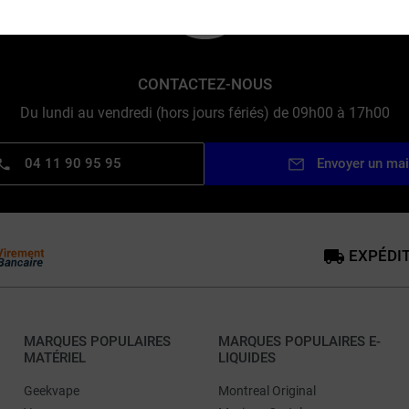
CONTACTEZ-NOUS
Du lundi au vendredi (hors jours fériés) de 09h00 à 17h00
04 11 90 95 95
Envoyer un mai
EXPÉDIT
MARQUES POPULAIRES
MARQUES POPULAIRES E-
MATÉRIEL
LIQUIDES
Geekvape
Montreal Original