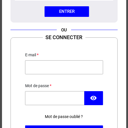
ENTRER
OU
SE CONNECTER
E-LIQUIDE FRUIT DU DRAGON
FRAMBOISE CASSIS CIGAVERTE
E-mail
50ML/100ML
16,90 €
EN STOCK
Mot de passe
visibility
Contenance
Taux de nicotine
Mot de passe oublié ?