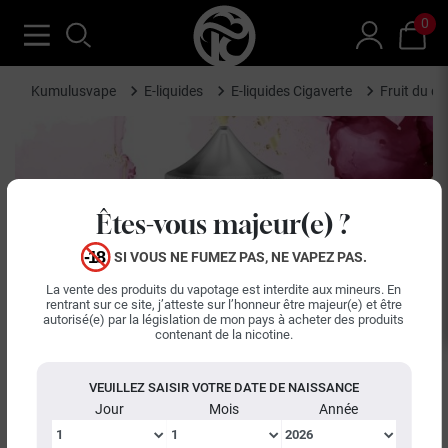
0
Kumulusvape
E-liquides
E-liquides Cigaverte
Fruit du d
Êtes-vous majeur(e) ?
SI VOUS NE FUMEZ PAS, NE VAPEZ PAS.
La vente des produits du vapotage est interdite aux mineurs. En
rentrant sur ce site, j’atteste sur l’honneur être majeur(e) et être
autorisé(e) par la législation de mon pays à acheter des produits
keyboard_arrow_left
keyboard_arrow_right
contenant de la nicotine.
Précédent
Suiva
VEUILLEZ SAISIR VOTRE DATE DE NAISSANCE
Jour
Mois
Année