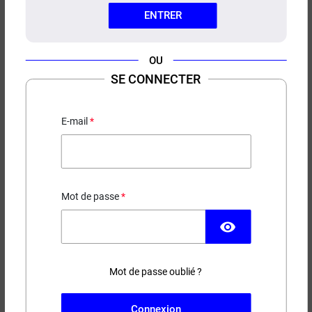
ENTRER
OU
SE CONNECTER
E-LIQUIDE HUALLAGA E-TASTY
50ML
E-mail
Framboise bleue - Fruit du dragon - Goyave - Limonade
- Mûre - Frais
18,90 €
Mot de passe
visibility
EN STOCK
Contenance
Taux de nicotine
Mot de passe oublié ?
Connexion