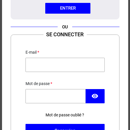
ENTRER
OU
SE CONNECTER
E-LIQUIDE HIMALAYA E-TASTY
50ML
E-mail
Granité - Citron vert - Framboise bleue
PRIX ROUGE
Mot de passe
11,90 €
visibility
EN STOCK
Mot de passe oublié ?
Contenance
Taux de nicotine
(2 avis)