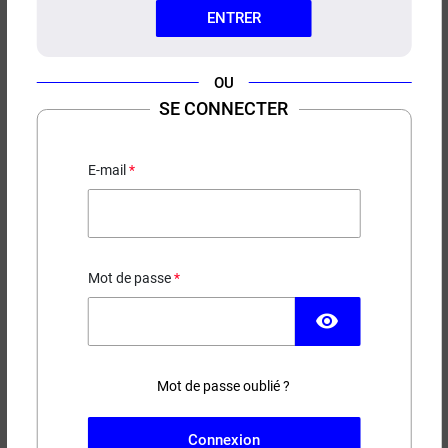
ENTRER
OU
SE CONNECTER
E-LIQUIDE YOSH E-TASTY 50ML
Ananas - Fruit du dragon - Corossol - Frais
E-mail
18,90 €
EN STOCK
Mot de passe
Contenance
Taux de nicotine
visibility
Mot de passe oublié ?
−
+
AJOUTER AU PANIER
Connexion