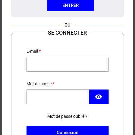
ENTRER
OU
SE CONNECTER
E-LIQUIDE BAKO E-TASTY 50ML
Baies - Fruits rouges - Myrtilles - Violette - Frais
E-mail
18,90 €
EN STOCK
Mot de passe
Contenance
Taux de nicotine
visibility
Mot de passe oublié ?
−
+
AJOUTER AU PANIER
Connexion