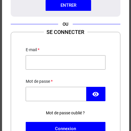
ENTRER
OU
SE CONNECTER
E-LIQUIDE DIAVITA E-TASTY
50ML
E-mail
Diabolo - Framboise - Fruit du Dragon - Mûre - Frais
18,90 €
EN STOCK
Mot de passe
Contenance
Taux de nicotine
visibility
Mot de passe oublié ?
−
+
AJOUTER AU PANIER
Connexion