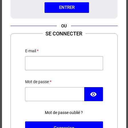
ENTRER
OU
SE CONNECTER
E-LIQUIDE PHILIPPINES
MANGO FCUKIN FLAVA 100ML
E-mail
Mangue jaune - Frais
24,90 €
Mot de passe
EN STOCK
visibility
Contenance
Taux de nicotine
Mot de passe oublié ?
(2 avis)