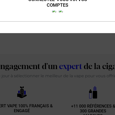
COMPTES
'engagement d'un
expert
de la cig
our à sélectionner le meilleur de la vape pour vous offr
ERT VAPE 100% FRANÇAIS &
+11 000 RÉFÉRENCES 
ENGAGÉ
300 GRANDES