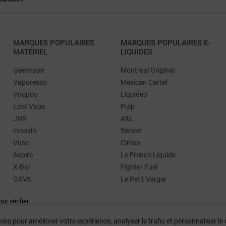
MARQUES POPULAIRES
MARQUES POPULAIRES E-
MATÉRIEL
LIQUIDES
Geekvape
Montreal Original
Vaporesso
Mexican Cartel
Voopoo
Liquideo
Lost Vape
Pulp
JNR
A&L
Innokin
Swoke
Vuse
Cirkus
Aspire
Le French Liquide
X-Bar
Fighter Fuel
OXVA
Le Petit Verger
our vérifier
.
ies pour améliorer votre expérience, analyser le trafic et personnaliser l