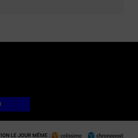
l
ION LE JOUR MÊME :