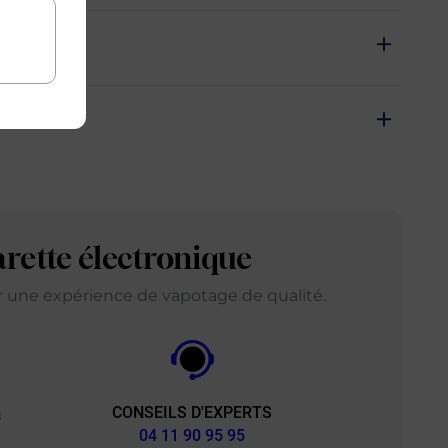
arette électronique
ir une expérience de vapotage de qualité.
CONSEILS D'EXPERTS
&
04 11 90 95 95