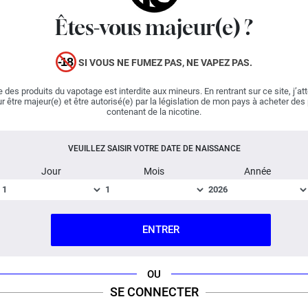
des projecteurs. Les aromaticiens français ont déposé
Êtes-vous majeur(e) ?
sur un lit de glaçon, à la fraîcheur intense, quelques
fraises
sucrées et de généreux morceaux de
mangues
.
Pour compléter sa concoction, Fighter Fuel a ajouté un
SI VOUS NE FUMEZ PAS, NE VAPEZ PAS.
subtil jus de grenade qui sent bon l'évasion. Avec cet e-
 des produits du vapotage est interdite aux mineurs. En rentrant sur ce site, j’at
liquide, le créateur répond aux attentes des adeptes de
r être majeur(e) et être autorisé(e) par la législation de mon pays à acheter des
mixtures réalistes et rafraîchissantes.
contenant de la nicotine.
Important :
E-liquide
boosté en arômes
, vendu en flacon
VEUILLEZ SAISIR VOTRE DATE DE NAISSANCE
de 120 ml
Jour
Mois
Année
Fabriqué en France ; Dosage PG/VG : 30% / 70%
FICHE TECHNIQUE
QUESTION / RÉPONSE
ENTRER
OU
SE CONNECTER