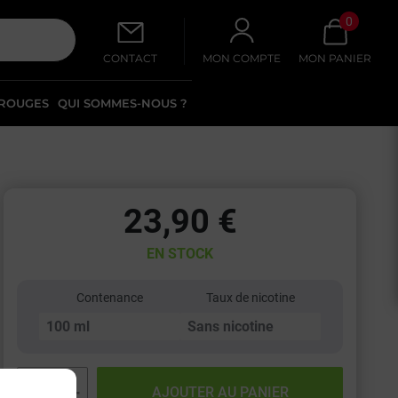
0
CONTACT
MON COMPTE
MON PANIER
 ROUGES
QUI SOMMES-NOUS ?
23,90 €
EN STOCK
Contenance
Taux de nicotine
−
+
AJOUTER AU PANIER