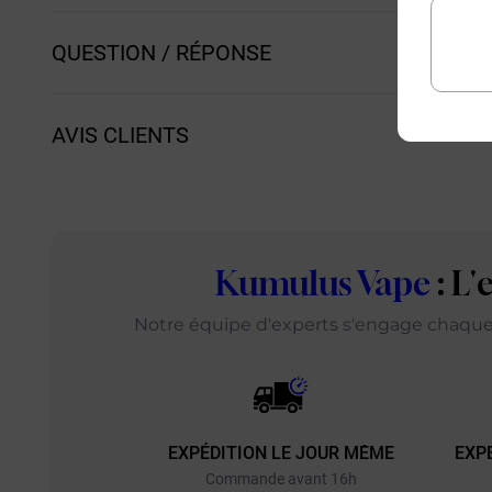
QUESTION / RÉPONSE
AVIS CLIENTS
Kumulus Vape
: L
Notre équipe d'experts s'engage chaque j
EXPÉDITION LE JOUR MÊME
EXP
Commande avant 16h