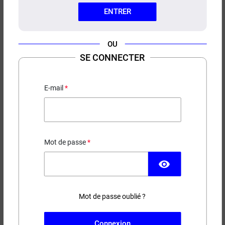
ENTRER
OU
SE CONNECTER
E-LIQUIDE YAMAKASI FIGHTER
FUEL 100ML
E-mail
Fraise - Banane - Frais
23,90 €
Mot de passe
EN STOCK
visibility
Contenance
Taux de nicotine
Mot de passe oublié ?
(2 avis)
Connexion