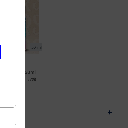
50 ml
Bleu Kolors 50ml
ramboise bleue - Fruit
du dragon
chat rapide