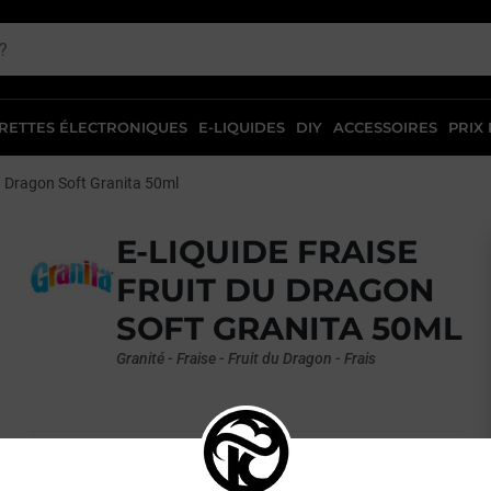
RETTES ÉLECTRONIQUES
E-LIQUIDES
DIY
ACCESSOIRES
PRIX
u Dragon Soft Granita 50ml
E-LIQUIDE FRAISE
FRUIT DU DRAGON
SOFT GRANITA 50ML
Granité - Fraise - Fruit du Dragon - Frais
Une fois de plus, le fabricant
Alfa
s'associe à
Granita
et
dévoile une boisson toujours aussi délicieuse où la