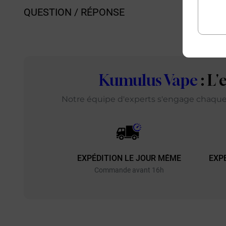
QUESTION / RÉPONSE
Kumulus Vape
: L
Notre équipe d'experts s'engage chaque j
EXPÉDITION LE JOUR MÊME
EXP
Commande avant 16h