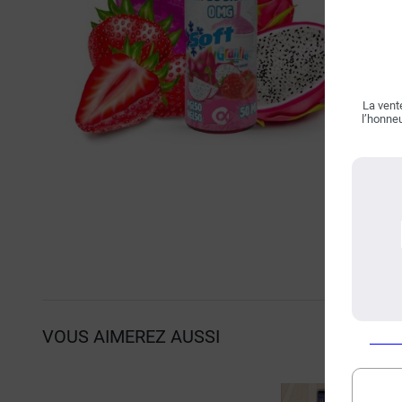
La vente
l’honneu
VOUS AIMEREZ AUSSI
P