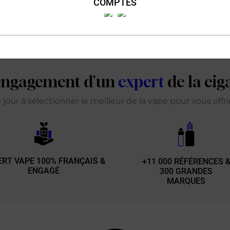
COMPTES
'engagement d'un
expert
de la cig
our à sélectionner le meilleur de la vape pour vous offr
ERT VAPE 100% FRANÇAIS &
+11 000 RÉFÉRENCES 
ENGAGÉ
300 GRANDES
MARQUES