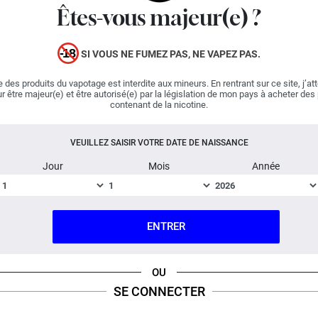
fraicheur se fait plus discrète pour laisser toute la place
Êtes-vous majeur(e) ?
aux fruits. Avec
Fraise
Fruit du Dragon
Soft, profitez
plus intensément des saveurs uniques de cette célèbre
SI VOUS NE FUMEZ PAS, NE VAPEZ PAS.
glace pilée au bon goût de fraise et de pitaya. Qui a dit
que l'été était déjà terminé ?
 des produits du vapotage est interdite aux mineurs. En rentrant sur ce site, j’at
r être majeur(e) et être autorisé(e) par la législation de mon pays à acheter des
contenant de la nicotine.
Important :
E-liquide
boosté en arômes
, vendu en flacon
de 60 ml.
VEUILLEZ SAISIR VOTRE DATE DE NAISSANCE
Jour
Mois
Année
Fabriqué en France ; Dosage PG/VG : 50% / 50%.
FICHE TECHNIQUE
QUESTION / RÉPONSE
ENTRER
OU
SE CONNECTER
RIX ROUGE
PRIX ROUGE