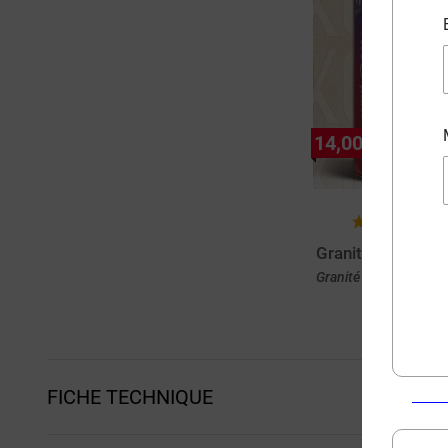
14,00 €
(
Granité Rouge Ko
Granité - Fraise - Cas
Achat rapi
FICHE TECHNIQUE