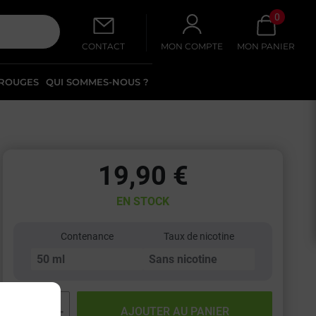
0
CONTACT
MON COMPTE
MON PANIER
 ROUGES
QUI SOMMES-NOUS ?
19,90 €
EN STOCK
Contenance
Taux de nicotine
−
+
AJOUTER AU PANIER