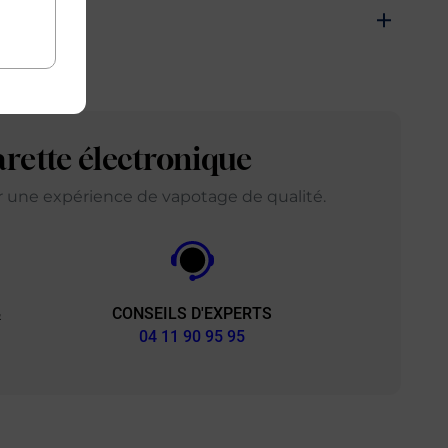
arette électronique
ir une expérience de vapotage de qualité.
CONSEILS D'EXPERTS
&
04 11 90 95 95