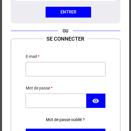
ENTRER
OU
E-LIQUIDE COLA CERISE
SE CONNECTER
SENSATION + LE FRENCH
LIQUIDE 50ML
E-mail
19,90 €
Mot de passe
EN STOCK
visibility
Contenance
Taux de nicotine
Mot de passe oublié ?
(2 avis)