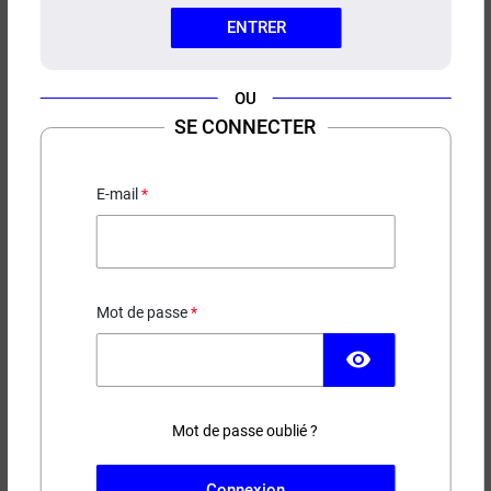
ENTRER
OU
SE CONNECTER
E-LIQUIDE COSMO JET POLARIS
LE FRENCH LIQUIDE 50ML
E-mail
Fraise - Pastèque - Frais
19,90 €
Mot de passe
EN STOCK
visibility
Contenance
Taux de nicotine
Mot de passe oublié ?
(1 avis)
Connexion