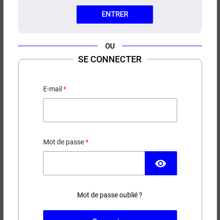
ENTRER
OU
SE CONNECTER
E-LIQUIDE CRYSTAL FUZE
POLARIS LE FRENCH LIQUIDE
50ML
E-mail
Menthe - Frais
19,90 €
RUPTURE DE STOCK
Mot de passe
visibility
Contenance
Taux de nicotine
Mot de passe oublié ?
−
+
AJOUTER AU PANIER