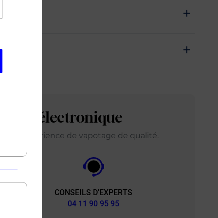
arette électronique
ir une expérience de vapotage de qualité.
CONSEILS D'EXPERTS
&
04 11 90 95 95