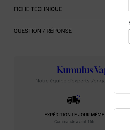
FICHE TECHNIQUE
QUESTION / RÉPONSE
Kumulus Vape
: L
Notre équipe d'experts s'engage chaque j
EXPÉDITION LE JOUR MÊME
EXP
Commande avant 16h