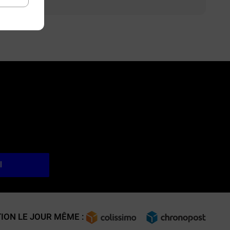
l
ION LE JOUR MÊME :