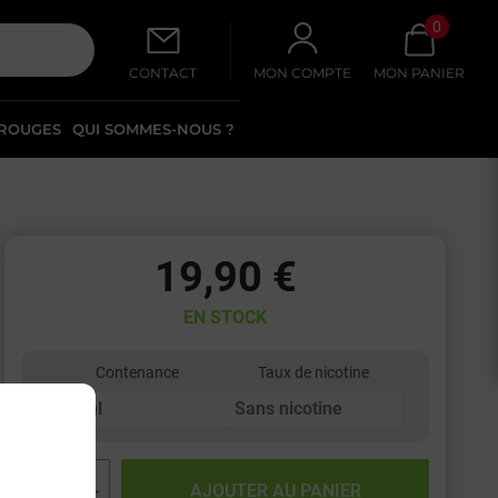
0
CONTACT
MON COMPTE
MON PANIER
 ROUGES
QUI SOMMES-NOUS ?
19,90 €
EN STOCK
Contenance
Taux de nicotine
−
+
AJOUTER AU PANIER