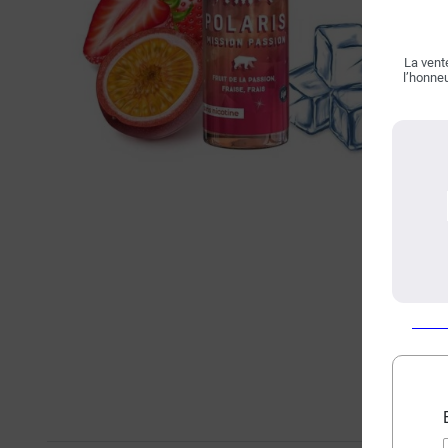
La vente
l’honneu