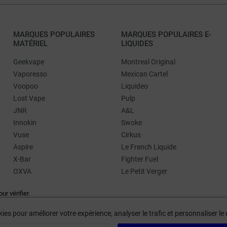
MARQUES POPULAIRES
MARQUES POPULAIRES E-
MATÉRIEL
LIQUIDES
Geekvape
Montreal Original
Vaporesso
Mexican Cartel
Voopoo
Liquideo
Lost Vape
Pulp
JNR
A&L
Innokin
Swoke
Vuse
Cirkus
Aspire
Le French Liquide
X-Bar
Fighter Fuel
OXVA
Le Petit Verger
our vérifier
.
ies pour améliorer votre expérience, analyser le trafic et personnaliser l