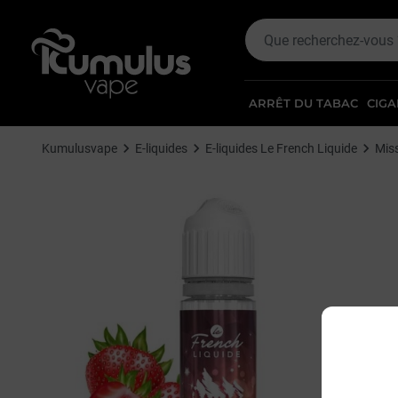
ARRÊT DU TABAC
CIGA
Kumulusvape
E-liquides
E-liquides Le French Liquide
Miss