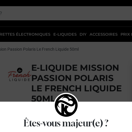
RETTES ÉLECTRONIQUES
E-LIQUIDES
DIY
ACCESSOIRES
PRIX
ion Passion Polaris Le French Liquide 50ml
E-LIQUIDE MISSION
PASSION POLARIS
LE FRENCH LIQUIDE
50ML
Fruit de la passion - Fraise - Frais
Êtes-vous majeur(e) ?