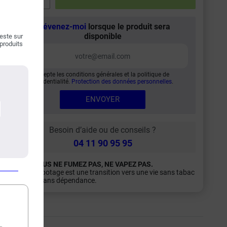
Prévenez-moi
lorsque le produit sera
disponible
teste sur
 produits
J'accepte les conditions générales et la politique de
confidentialité.
Protection des données personnelles
.
ENVOYER
Besoin d’aide ou de conseils ?
04 11 90 95 95
SI VOUS NE FUMEZ PAS, NE VAPEZ PAS.
Le vapotage est une transition vers une vie sans tabac
puis sans dépendance.