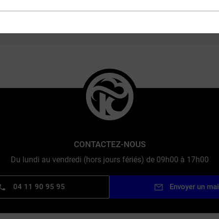
ERT VAPE 100% FRANÇAIS &
+11 000 RÉFÉRENCES 
ENGAGÉ
300 GRANDES
MARQUES
CONTACTEZ-NOUS
Du lundi au vendredi (hors jours fériés) de 09h00 à 17h00
04 11 90 95 95
Envoyer un mai