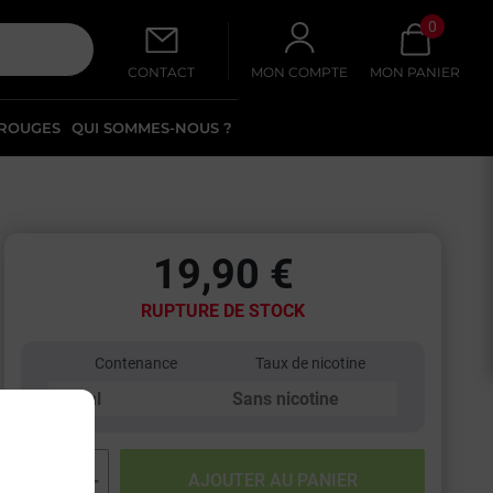
0
CONTACT
MON COMPTE
MON PANIER
 ROUGES
QUI SOMMES-NOUS ?
19,90 €
RUPTURE DE STOCK
Contenance
Taux de nicotine
−
+
AJOUTER AU PANIER