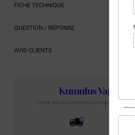
FICHE TECHNIQUE
QUESTION / RÉPONSE
AVIS CLIENTS
Kumulus Vape
: L
Notre équipe d'experts s'engage chaque j