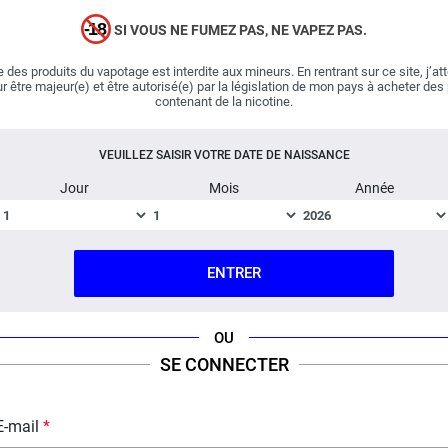
La déclinaison noire des fameux Jus de boudin de
Le
(46 avis)
French liquide
s’impose d’emblée comme l’une des
SI VOUS NE FUMEZ PAS, NE VAPEZ PAS.
recettes les plus décadentes de la vape ! Imaginez une
 des produits du vapotage est interdite aux mineurs. En rentrant sur ce site, j’at
douce crème vanillée dans laquelle des éclats de
r être majeur(e) et être autorisé(e) par la législation de mon pays à acheter des
noisettes
grillées et de
noix de pécan
caramélisées
contenant de la nicotine.
rivalisent avec l’un des tous meilleurs
popcorns
de la
vape… Une overdose de gourmandise !
VEUILLEZ SAISIR VOTRE DATE DE NAISSANCE
Jour
Mois
Année
Important :
E-liquide
boosté en arômes
, vendu en flacon
de 60 ml.
ENTRER
OU
Fabriqué en France ; Dosage PG/VG : 50% / 50%.
SE CONNECTER
FICHE TECHNIQUE
QUESTION / RÉPONSE
E-mail