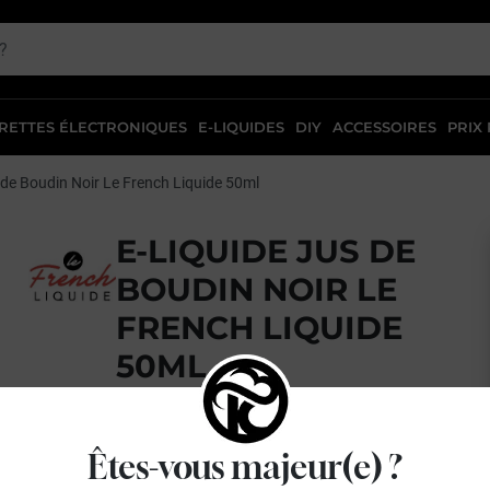
RETTES ÉLECTRONIQUES
E-LIQUIDES
DIY
ACCESSOIRES
PRIX
de Boudin Noir Le French Liquide 50ml
E-LIQUIDE JUS DE
BOUDIN NOIR LE
FRENCH LIQUIDE
50ML
Vanille - Noisette - Noix de pécan - Popcorn
Êtes-vous majeur(e) ?