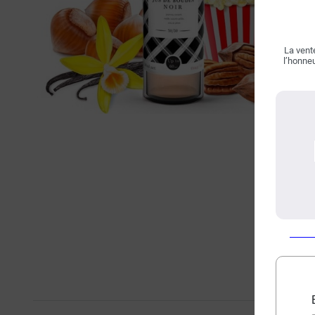
La vente
l’honneu