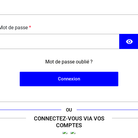
Mot de passe
visibility
Mot de passe oublié ?
Connexion
'engagement d'un
expert
de la cig
our à sélectionner le meilleur de la vape pour vous offr
OU
CONNECTEZ-VOUS VIA VOS
COMPTES