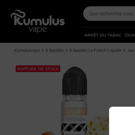
ARRÊT DU TABAC
CIGA
Kumulusvape
E-liquides
E-liquides Le French Liquide
Jus 
RUPTURE DE STOCK