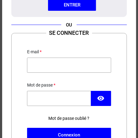
ENTRER
OU
SE CONNECTER
E-LIQUIDE FRAMBOISE BLEUE
MENTHE CITRONNÉE FRAIS LE
E-mail
PETIT VERGER 50ML
19,90 €
EN STOCK
Mot de passe
visibility
Contenance
Taux de nicotine
Mot de passe oublié ?
−
+
AJOUTER AU PANIER
Connexion