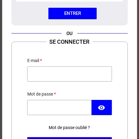
ENTRER
OU
E-LIQUIDE DRUGINBUS FREEZE
SE CONNECTER
LIQUIDEO 50ML
Bonbons - Frais
E-mail
17,90 €
Mot de passe
EN STOCK
visibility
Contenance
Taux de nicotine
Mot de passe oublié ?
(1 avis)