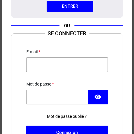
ENTRER
OU
SE CONNECTER
E-LIQUIDE FROZEN BERRIES
MILLÉSIME 100ML
E-mail
Myrtille - Groseille - Framboise - Frais
29,90 €
Mot de passe
EN STOCK
visibility
Contenance
Taux de nicotine
Mot de passe oublié ?
(2 avis)
Connexion