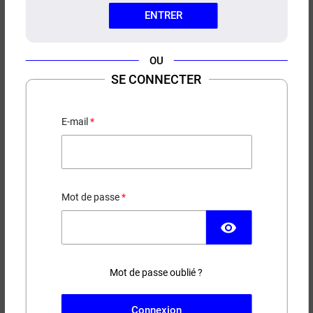
ENTRER
OU
SE CONNECTER
E-LIQUIDE THE PINK FAT GUM
PULP KITCHEN 50ML
E-mail
Bubble Gum
19,90 €
Mot de passe
EN STOCK
visibility
Contenance
Taux de nicotine
Mot de passe oublié ?
(10 avis)
Connexion