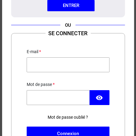
ENTRER
OU
SE CONNECTER
E-LIQUIDE FRAISES ET VIGNES
PUNK FUNK HERO 50ML
E-mail
19,90 €
EN STOCK
Mot de passe
Contenance
Taux de nicotine
visibility
Mot de passe oublié ?
−
+
AJOUTER AU PANIER
Connexion