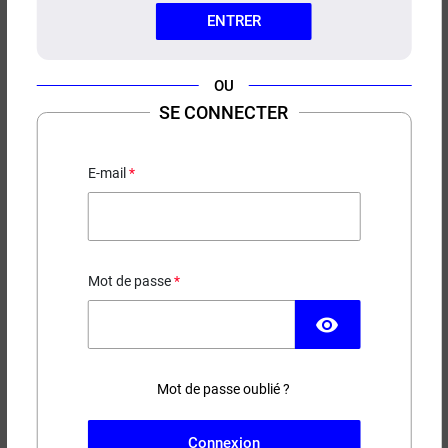
ENTRER
OU
SE CONNECTER
E-LIQUIDE FRAMBOISE
SAVOUREA 50ML
E-mail
17,90 €
Mot de passe
EN STOCK
visibility
Contenance
Taux de nicotine
Mot de passe oublié ?
(1 avis)
−
+
AJOUTER AU PANIER
Connexion