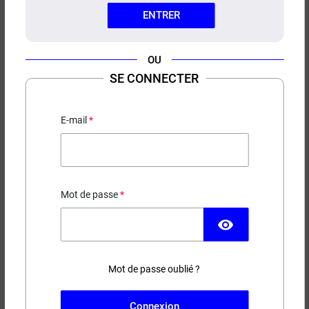
ENTRER
OU
SE CONNECTER
E-LIQUIDE GEORGE SWOKE
50ML
E-mail
Café - Noisette - Caramel
19,90 €
Mot de passe
EN STOCK
visibility
Contenance
Taux de nicotine
Mot de passe oublié ?
(20 avis)
Connexion