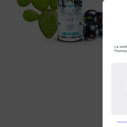
La vente
l’honneu