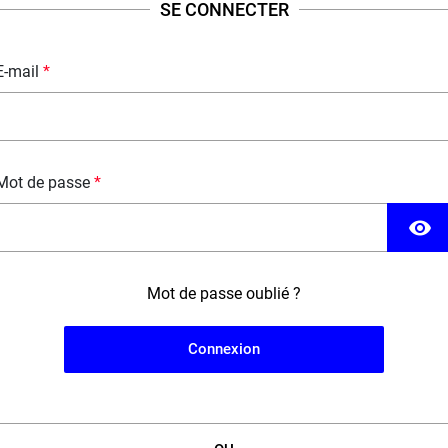
SE CONNECTER
E-mail
Mot de passe
visibility
RIX ROUGE
Mot de passe oublié ?
Connexion
5,50 €
19,90 €
50 ml

10 ml
100 ml