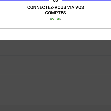
OU
8 avis)
(33 avis)
CONNECTEZ-VOUS VIA VOS
on Vert
Clone Swoke 10ml
Frozen 
COMPTES
 Cartel
Cactus - Baies noires
Cactus - 
ml
de
Achat rapide
A