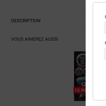
DESCRIPTION
VOUS AIMEREZ AUSSI
P
13,90 €