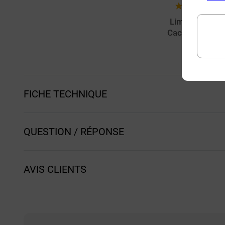
(7
Limonade Citr
Cactus Mexican
50ml/100
Achat rapi
FICHE TECHNIQUE
QUESTION / RÉPONSE
AVIS CLIENTS