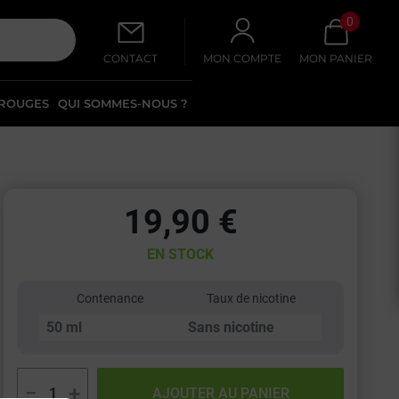
0
CONTACT
MON COMPTE
MON PANIER
 ROUGES
QUI SOMMES-NOUS ?
19,90 €
EN STOCK
Contenance
Taux de nicotine
−
+
AJOUTER AU PANIER