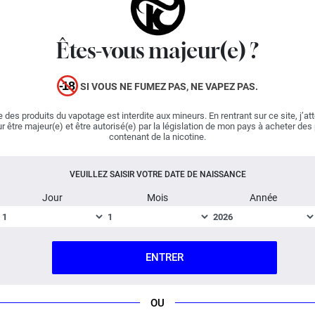
l'univers pour cueillir des ingrédients exceptionnellement
alléchants. Armé de détermination et d'inventivité,
Swoke a donné naissance au e-liquide Clone. Cette fiole
Êtes-vous majeur(e) ?
imposante abrite un assemblage époustouflant de
cactus
et de baies noires, offrant une palette
SI VOUS NE FUMEZ PAS, NE VAPEZ PAS.
aromatique qui oscille entre la douceur et l'intensité. Le
e-liquide Clone, confectionné en France, promet une
 des produits du vapotage est interdite aux mineurs. En rentrant sur ce site, j’at
aventure mémorable et complexe. Avec cette mixture
r être majeur(e) et être autorisé(e) par la législation de mon pays à acheter des
parfaitement équilibrée, Swoke enchante les amateurs
contenant de la nicotine.
de concoctions fruitées. Préparez-vous à plonger dans
un monde fascinant.
VEUILLEZ SAISIR VOTRE DATE DE NAISSANCE
Jour
Mois
Année
Important :
E-liquide
boosté en arômes
, vendu en flacon
de 60 ml.
ENTRER
Fabriqué en France ; Dosage PG/VG : 50% / 50%.
DESCRIPTION
FICHE TECHNIQUE
QUESTION / RÉPONSE
OU