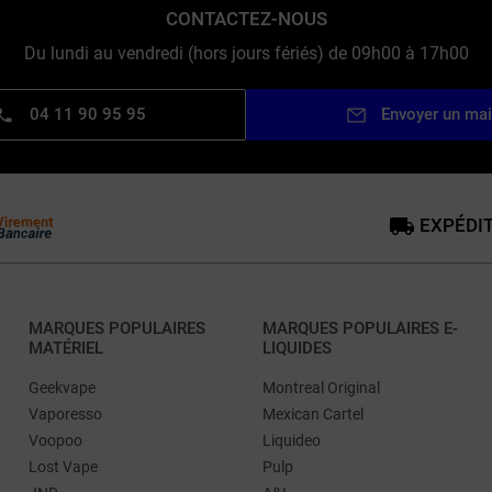
CONTACTEZ-NOUS
Du lundi au vendredi (hors jours fériés) de 09h00 à 17h00
04 11 90 95 95
Envoyer un mai
EXPÉDIT
MARQUES POPULAIRES
MARQUES POPULAIRES E-
MATÉRIEL
LIQUIDES
Geekvape
Montreal Original
Vaporesso
Mexican Cartel
Voopoo
Liquideo
Lost Vape
Pulp