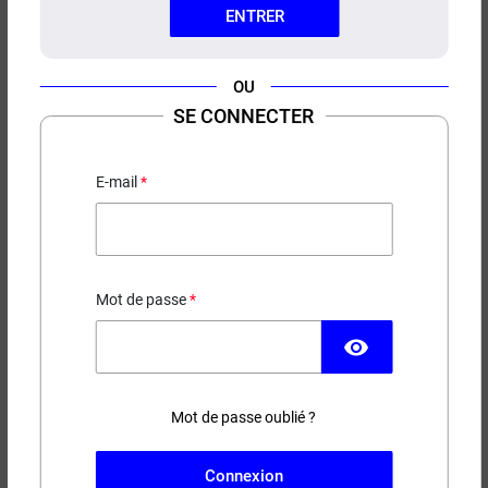
ENTRER
OU
SE CONNECTER
E-LIQUIDE FRENCHY
CHEESECAKE VNS 50ML
E-mail
Cheesecake - Sablé - Spéculoos
19,90 €
EN STOCK
Mot de passe
visibility
Contenance
Taux de nicotine
Mot de passe oublié ?
−
+
AJOUTER AU PANIER
Connexion