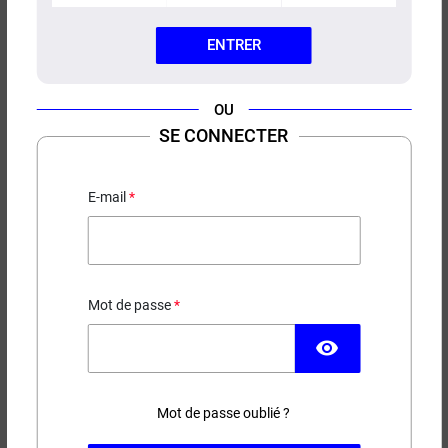
ENTRER
OU
E-LIQUIDE BARU ARÔMES ET
SE CONNECTER
SECRETS 100ML
Ananas - Fruits de la passion - Frais
E-mail
24,90 €
EN STOCK
Mot de passe
visibility
Contenance
Taux de nicotine
Mot de passe oublié ?
(1 avis)