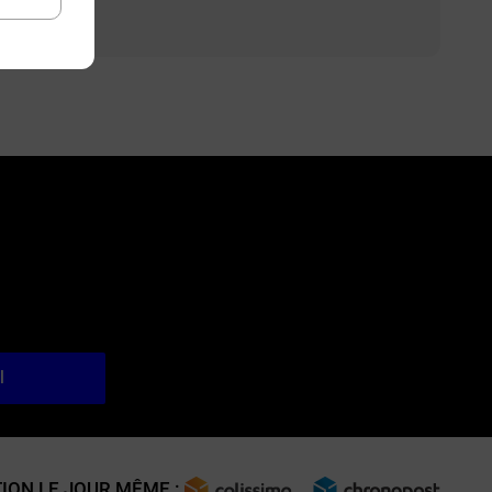
l
ION LE JOUR MÊME :