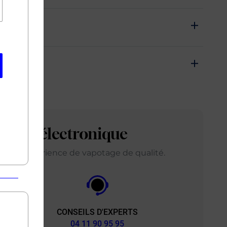
arette électronique
ir une expérience de vapotage de qualité.
CONSEILS D'EXPERTS
&
04 11 90 95 95