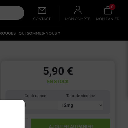
0
CONTACT
MON COMPTE
MON PANIER
 ROUGES
QUI SOMMES-NOUS ?
5,90 €
EN STOCK
Contenance
Taux de nicotine
−
+
AJOUTER AU PANIER