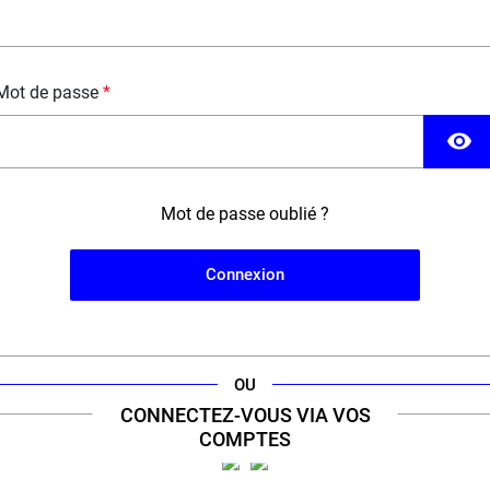
Mot de passe
visibility
Mot de passe oublié ?
Connexion
'engagement d'un
expert
de la cig
our à sélectionner le meilleur de la vape pour vous offr
OU
CONNECTEZ-VOUS VIA VOS
COMPTES
ERT VAPE 100% FRANÇAIS &
+11 000 RÉFÉRENCES 
ENGAGÉ
300 GRANDES