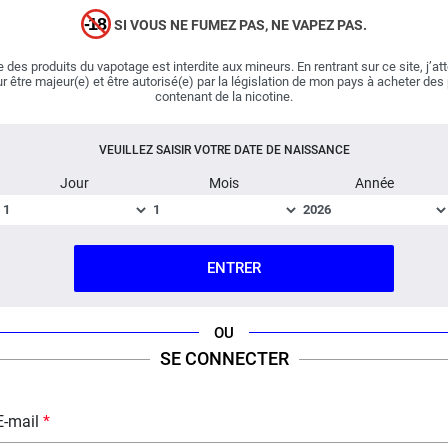
Thug Daddy de
Big Papa
! Le fabricant généreux s'est
SI VOUS NE FUMEZ PAS, NE VAPEZ PAS.
affairé en cuisine pour nous préparer un dessert
réconfortant aux saveurs automnales. Sur un fond de
 des produits du vapotage est interdite aux mineurs. En rentrant sur ce site, j’at
r être majeur(e) et être autorisé(e) par la législation de mon pays à acheter des
biscuits
spéculoos émiettés, il a déposé un peu de
contenant de la nicotine.
crème à la vanille et quelques
noix de pécan
concassées. Un chef d'oeuvre !
VEUILLEZ SAISIR VOTRE DATE DE NAISSANCE
Jour
Mois
Année
Fabriqué en France ; Dosage PG/VG : 50% / 50%.
DESCRIPTION
FICHE TECHNIQUE
QUESTION / RÉPONSE
ENTRER
OU
SE CONNECTER
E-mail