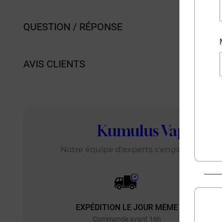
QUESTION / RÉPONSE
AVIS CLIENTS
Kumulus Vape
: L
Notre équipe d'experts s'engage chaque j
EXPÉDITION LE JOUR MÊME
EXP
Commande avant 16h