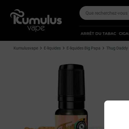
ARRÊT DU TABAC
CIGA
Kumulusvape
E-liquides
E-liquides Big Papa
Thug Daddy 