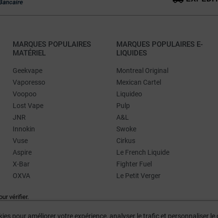
MARQUES POPULAIRES
MARQUES POPULAIRES E-
MATÉRIEL
LIQUIDES
Geekvape
Montreal Original
Vaporesso
Mexican Cartel
Voopoo
Liquideo
Lost Vape
Pulp
JNR
A&L
Innokin
Swoke
Vuse
Cirkus
Aspire
Le French Liquide
X-Bar
Fighter Fuel
OXVA
Le Petit Verger
our vérifier
.
ies pour améliorer votre expérience, analyser le trafic et personnaliser l