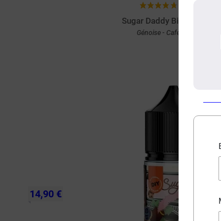
(98 avis)
Sugar Daddy Big Papa 50
Génoise - Café - Noisette
Achat rapide
14,90 €