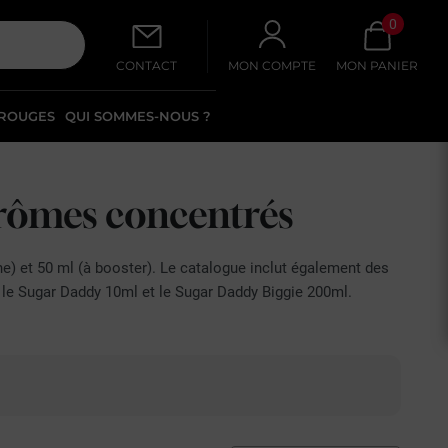
0
CONTACT
MON COMPTE
MON PANIER
 ROUGES
QUI SOMMES-NOUS ?
 arômes concentrés
e) et 50 ml (à booster). Le catalogue inclut également des
 le Sugar Daddy 10ml et le Sugar Daddy Biggie 200ml.
 vaper en 50 ml sont formulés avec un ratio propylène glycol
élanges gourmands et classic gourmands. Les
e-liquides Le