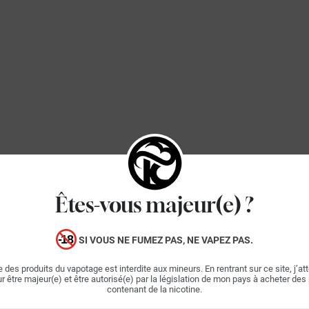
Êtes-vous majeur(e) ?
64,90 €
50 ml
SI VOUS NE FUMEZ PAS, NE VAPEZ PAS.
 des produits du vapotage est interdite aux mineurs. En rentrant sur ce site, j’at
r être majeur(e) et être autorisé(e) par la législation de mon pays à acheter des
contenant de la nicotine.