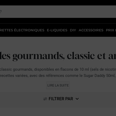
RETTES ÉLECTRONIQUES
E-LIQUIDES
DIY
ACCESSOIRES
PRIX
ides gourmands, classic et
classic gourmands, disponibles en flacons de 10 ml (sels de nicotin
recettes variées, avec des références comme le Sugar Daddy 50ml,
'adresse aux vapoteurs en quête de saveurs. Leurs e-liquides prêts à
LIRE LA SUITE
on équilibrée. L'offre de
e-liquides Big Papa
se distingue par des m
French Liquide
sont également référencés.
FILTRER PAR