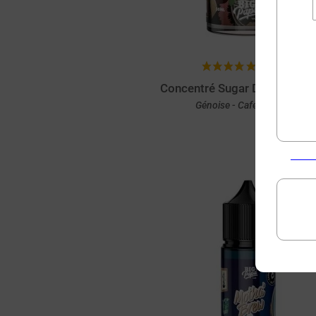
(1 avis)
Concentré Sugar Daddy Big 
Génoise - Café - Noisette
Achat rapide