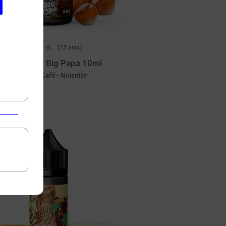
(75 avis)
ugar Daddy Big Papa 10ml
Génoise - Café - Noisette
Achat rapide