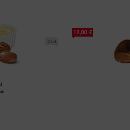
12,00 €
10 ml
l
can