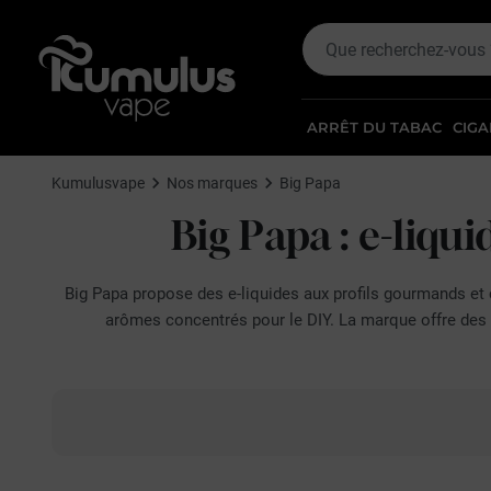
ARRÊT DU TABAC
CIGA
Kumulusvape
Nos marques
Big Papa
Big Papa : e-liqu
Big Papa propose des e-liquides aux profils gourmands et 
arômes concentrés pour le DIY. La marque offre des 
Ce fabricant français d'e-liquides et d'arômes concentrés s
/ glycérine végétale (PG/VG) de 40/60, adapté à une inhalati