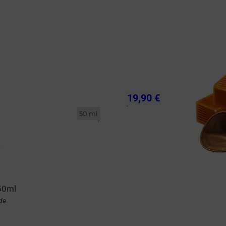
19,90 €
50 ml
50ml
de