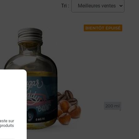
Tri :
BIENTÔT ÉPUISÉ
200 ml
teste sur
 produits