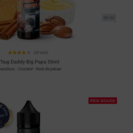
50 ml
(23 avis)
Thug Daddy Big Papa 50ml
eculoos - Custard - Noix de pécan
Achat rapide
PRIX ROUGE