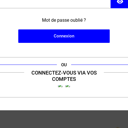
visibility
Mot de passe oublié ?
Papa
S
Connexion
OU
CONNECTEZ-VOUS VIA VOS
BIENTÔT ÉPUISÉ
COMPTES