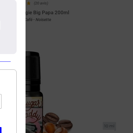
(20 avis)
r Daddy Biggie Big Papa 200ml
Génoise - Café - Noisette
Achat rapide
10 ml