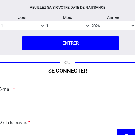
VEUILLEZ SAISIR VOTRE DATE DE NAISSANCE
ml
Suga
Jour
Mois
Année
ENTRER
OU
SE CONNECTER
E-mail
5,90 €
Mot de passe
30 ml