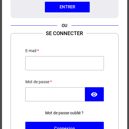
ENTRER
OU
SE CONNECTER
E-LIQUIDE THUG DADDY BIG
PAPA 50ML
E-mail
Speculoos - Custard - Noix de pécan
19,90 €
Mot de passe
EN STOCK
visibility
Contenance
Taux de nicotine
Mot de passe oublié ?
(23 avis)
Connexion