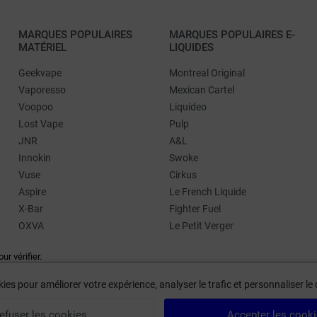
MARQUES POPULAIRES
MARQUES POPULAIRES E-
MATÉRIEL
LIQUIDES
Geekvape
Montreal Original
Vaporesso
Mexican Cartel
Voopoo
Liquideo
Lost Vape
Pulp
JNR
A&L
Innokin
Swoke
Vuse
Cirkus
Aspire
Le French Liquide
X-Bar
Fighter Fuel
OXVA
Le Petit Verger
our vérifier
.
ies pour améliorer votre expérience, analyser le trafic et personnaliser l
efuser les cookies
Accepter les cook