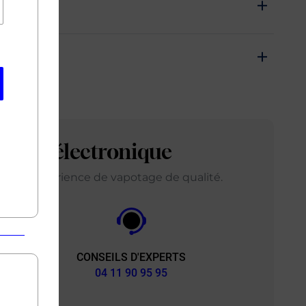
arette électronique
ir une expérience de vapotage de qualité.
CONSEILS D'EXPERTS
&
04 11 90 95 95