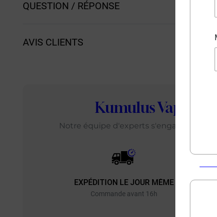
QUESTION / RÉPONSE
AVIS CLIENTS
Kumulus Vape
: L
Notre équipe d'experts s'engage chaque j
EXPÉDITION LE JOUR MÊME
EXP
Commande avant 16h