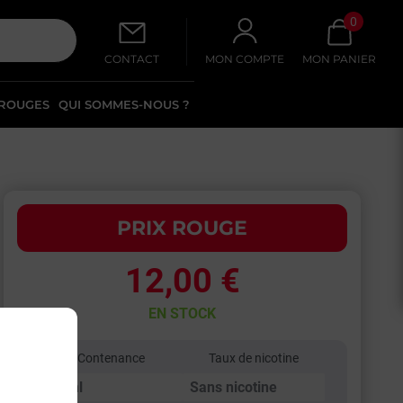
0
CONTACT
MON COMPTE
MON PANIER
 ROUGES
QUI SOMMES-NOUS ?
PRIX ROUGE
12,00 €
EN STOCK
Contenance
Taux de nicotine