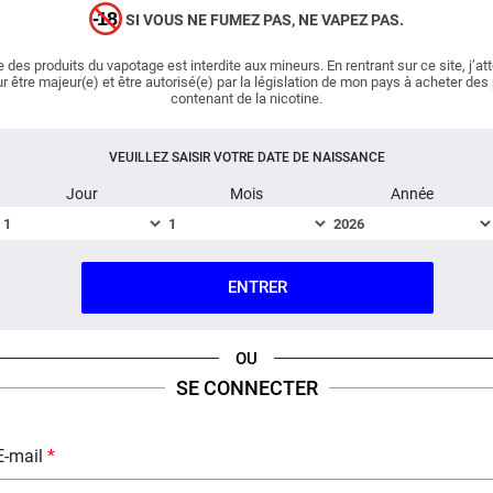
associe un classic viril à une poignée de
noisettes
SI VOUS NE FUMEZ PAS, NE VAPEZ PAS.
croquantes. Aussi douce que puissante, la mixture de
Big Papa est complétée par un
café
corsé encore chaud.
 des produits du vapotage est interdite aux mineurs. En rentrant sur ce site, j’at
Succulent, l'elixir imaginé par les aromaticiens est le
r être majeur(e) et être autorisé(e) par la législation de mon pays à acheter des
contenant de la nicotine.
compromis parfait entre force et délicatesse : fascinant
!
VEUILLEZ SAISIR VOTRE DATE DE NAISSANCE
Jour
Mois
Année
Important :
E-liquide
boosté en arômes
, vendu en flacon
de 70 ml.
ENTRER
Fabriqué en France ; Dosage PG/VG : 35% / 65%.
FICHE TECHNIQUE
QUESTION / RÉPONSE
OU
SE CONNECTER
E-mail