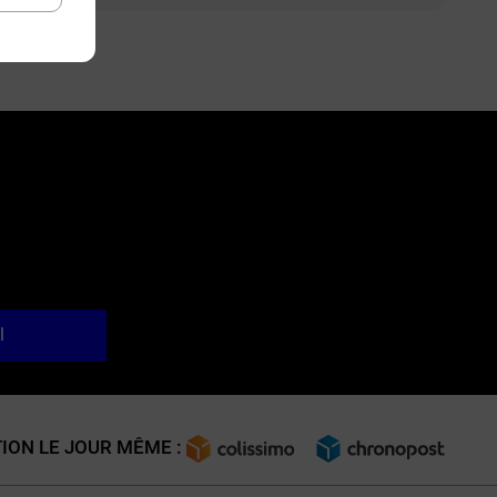
l
ION LE JOUR MÊME :