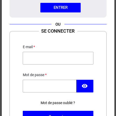
ENTRER
OU
SE CONNECTER
E-LIQUIDE WILD WEST EKOMS
40ML
E-mail
Classic blond
16,90 €
Mot de passe
EN STOCK
visibility
Contenance
Taux de nicotine
Mot de passe oublié ?
(2 avis)