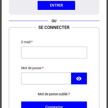
ENTRER
OU
SE CONNECTER
E-LIQUIDE CLASSIC USA
ELIQUID FRANCE 50ML
E-mail
Classic
18,90 €
Mot de passe
EN STOCK
visibility
Contenance
Taux de nicotine
Mot de passe oublié ?
(1 avis)
Connexion