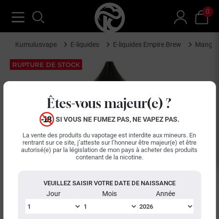
0
Kumulusvape
E-liquides
E-liquides Empire Brew
Mango B
RUPTURE DE STOCK
Êtes-vous majeur(e) ?
SI VOUS NE FUMEZ PAS, NE VAPEZ PAS.
La vente des produits du vapotage est interdite aux mineurs. En
rentrant sur ce site, j’atteste sur l’honneur être majeur(e) et être
autorisé(e) par la législation de mon pays à acheter des produits
contenant de la nicotine.
VEUILLEZ SAISIR VOTRE DATE DE NAISSANCE
Jour
Mois
Année