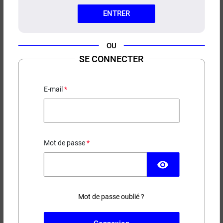
ENTRER
OU
SE CONNECTER
E-LIQUIDE MANGO
BLACKCURRANT EMPIRE BREW
50ML
E-mail
Mangue - Cassis
18,90 €
Mot de passe
RUPTURE DE STOCK
visibility
Contenance
Taux de nicotine
Mot de passe oublié ?