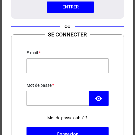
ENTRER
OU
SE CONNECTER
E-LIQUIDE LYCHEE MYRTILLE
ICE COOL 50ML
E-mail
Litchi - Myrtille - Frais
14,90 €
Mot de passe
EN STOCK
visibility
Contenance
Taux de nicotine
Mot de passe oublié ?
(3 avis)
Connexion