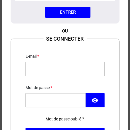
ENTRER
OU
E-LIQUIDE SUMMER HOLIDAY
SE CONNECTER
JNR 10ML
Mangue - Fruit de la passion - Pastèque - Ananas
E-mail
3,90 €
EN STOCK
Mot de passe
Contenance
Taux de nicotine
visibility
Mot de passe oublié ?
−
+
AJOUTER AU PANIER