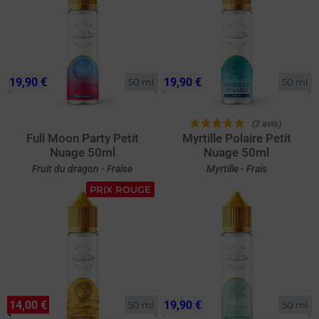
19,90 €
19,90 €
50 ml
50 ml
(2 avis)
Full Moon Party Petit
Myrtille Polaire Petit
Nuage 50ml
Nuage 50ml
Fruit du dragon - Fraise
Myrtille - Frais
PRIX ROUGE
14,00 €
19,90 €
50 ml
50 ml