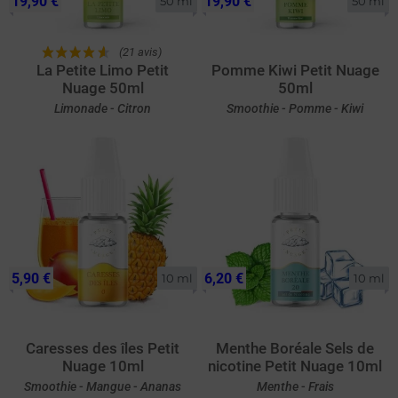
19,90 €
19,90 €
50 ml
50 ml
(21 avis)
La Petite Limo Petit
Pomme Kiwi Petit Nuage
Nuage 50ml
50ml
Limonade - Citron
Smoothie - Pomme - Kiwi
5,90 €
6,20 €
10 ml
10 ml
Caresses des îles Petit
Menthe Boréale Sels de
Nuage 10ml
nicotine Petit Nuage 10ml
Smoothie - Mangue - Ananas
Menthe - Frais