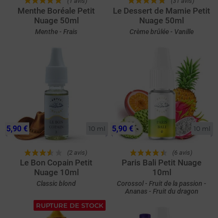
(1 avis)
(31 avis)
Menthe Boréale Petit
Le Dessert de Mamie Petit
Nuage 50ml
Nuage 50ml
Menthe - Frais
Crème brûlée - Vanille
5,90 €
5,90 €
10 ml
10 ml
(2 avis)
(6 avis)
Le Bon Copain Petit
Paris Bali Petit Nuage
Nuage 10ml
10ml
Classic blond
Corossol - Fruit de la passion -
Ananas - Fruit du dragon
RUPTURE DE STOCK