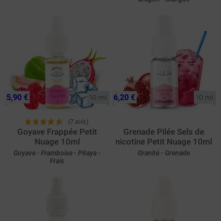
5,90 €
6,20 €
10 ml
10 ml
(7 avis)
Goyave Frappée Petit
Grenade Pilée Sels de
Nuage 10ml
nicotine Petit Nuage 10ml
Goyave - Framboise - Pitaya -
Granité - Grenade
Frais