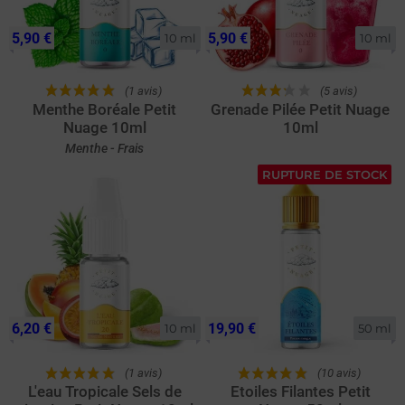
5,90 €
5,90 €
10 ml
10 ml
(1 avis)
(5 avis)
Menthe Boréale Petit
Grenade Pilée Petit Nuage
Nuage 10ml
10ml
Menthe - Frais
RUPTURE DE STOCK
6,20 €
19,90 €
10 ml
50 ml
(1 avis)
(10 avis)
L'eau Tropicale Sels de
Etoiles Filantes Petit