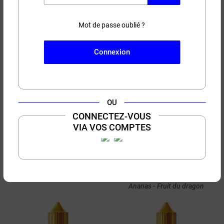
Péché Mignon Petit Nuage
Grenade Pilée Petit Nuage
50ml
50ml
Pêche - Pastèque
Granité - Grenade
Mot de passe oublié ?
Connexion
OU
CONNECTEZ-VOUS
5,90 €
19,90 €
10 ml
50 ml
VIA VOS COMPTES
(24 avis)
(1 avis)
Rouges Des Bois Petit
Paris Bali Petit Nuage
Nuage 10ml
50ml
Fruits rouges
Corossol - Fruit de la passion -
Ananas - Fruit du dragon