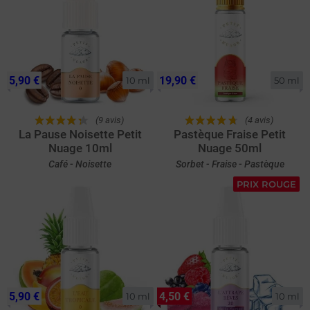
5,90 €
19,90 €
10 ml
50 ml
(9 avis)
(4 avis)
La Pause Noisette Petit
Pastèque Fraise Petit
Nuage 10ml
Nuage 50ml
Café - Noisette
Sorbet - Fraise - Pastèque
PRIX ROUGE
5,90 €
4,50 €
10 ml
10 ml