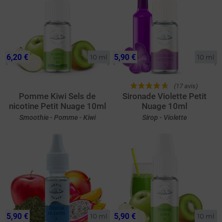
6,20 €
5,90 €
10 ml
10 ml
(17 avis)
Pomme Kiwi Sels de
Sironade Violette Petit
nicotine Petit Nuage 10ml
Nuage 10ml
Smoothie - Pomme - Kiwi
Sirop - Violette
5,90 €
5,90 €
10 ml
10 ml