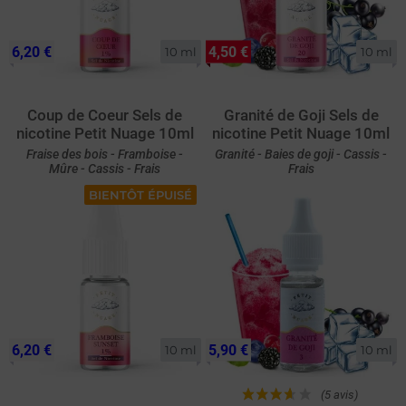
6,20 €
4,50 €
10 ml
10 ml
Coup de Coeur Sels de
Granité de Goji Sels de
nicotine Petit Nuage 10ml
nicotine Petit Nuage 10ml
Fraise des bois - Framboise -
Granité - Baies de goji - Cassis -
Mûre - Cassis - Frais
Frais
BIENTÔT ÉPUISÉ
6,20 €
5,90 €
10 ml
10 ml
(5 avis)