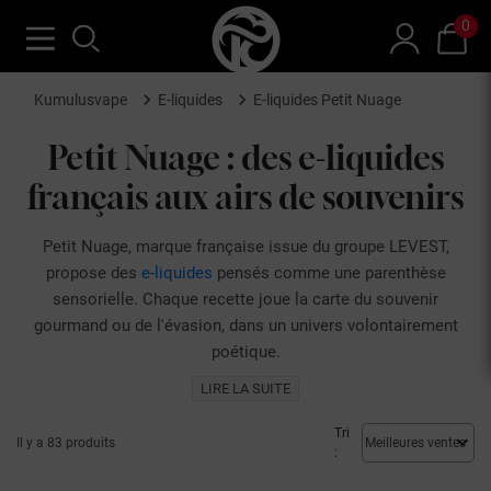
0
Kumulusvape
E-liquides
E-liquides Petit Nuage
Petit Nuage : des e-liquides
français aux airs de souvenirs
Petit Nuage, marque française issue du groupe LEVEST,
propose des
e-liquides
pensés comme une parenthèse
sensorielle. Chaque recette joue la carte du souvenir
gourmand ou de l'évasion, dans un univers volontairement
poétique.
La marque
Petit Nuage
se décline en profils fruités,
LIRE LA SUITE
gourmands, classic, mentholés, fruités frais et bonbons.
Parmi les saveurs appréciées, le Coup de Coeur Petit
Tri
Il y a 83 produits
:
Nuage, le Cherry Cherie Petit Nuage et le Péché Mignon
Petit Nuage.