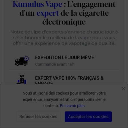
Kumulus Vape
: L'engagement
d'un
expert
de la cigarette
électronique
Notre équipe d'experts s'engage chaque jour à
sélectionner le meilleur de la vape pour vous
offrir une expérience de vapotage de qualité.
EXPÉDITION LE JOUR MÊME
Commande avant 16h
EXPERT VAPE 100% FRANÇAIS &
ENGAGÉ
Nous utilisons des cookies pour améliorer votre
+11 000 RÉFÉRENCES & 300 GRANDES
expérience, analyser le trafic et personnaliser le
MARQUES
contenu.
En savoir plus
Refuser les cookies
Accepter les cookies
CONSEILS D'EXPERTS
FILTRER PAR
04 11 90 95 95