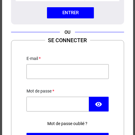
ENTRER
OU
E-LIQUIDE DIABLO SAIYEN
SE CONNECTER
VAPORS 50ML
Fruit du dragon - Pomme - Fruits rouges
E-mail
19,90 €
Mot de passe
EN STOCK
visibility
Contenance
Taux de nicotine
Mot de passe oublié ?
(13 avis)