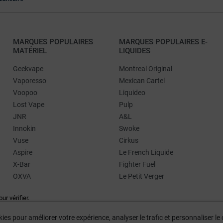
MARQUES POPULAIRES
MARQUES POPULAIRES E-
MATÉRIEL
LIQUIDES
Geekvape
Montreal Original
Vaporesso
Mexican Cartel
Voopoo
Liquideo
Lost Vape
Pulp
JNR
A&L
Innokin
Swoke
Vuse
Cirkus
Aspire
Le French Liquide
X-Bar
Fighter Fuel
OXVA
Le Petit Verger
our vérifier
.
ies pour améliorer votre expérience, analyser le trafic et personnaliser l