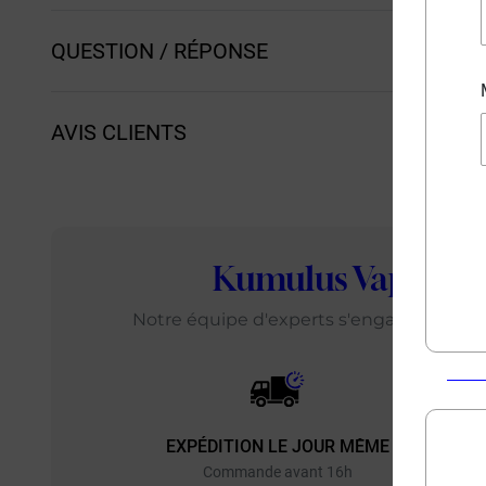
QUESTION / RÉPONSE
AVIS CLIENTS
Kumulus Vape
: L
Notre équipe d'experts s'engage chaque j
EXPÉDITION LE JOUR MÊME
EXP
Commande avant 16h