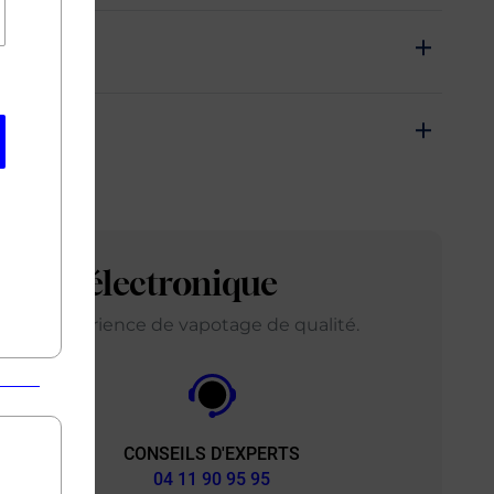
arette électronique
ir une expérience de vapotage de qualité.
CONSEILS D'EXPERTS
&
04 11 90 95 95