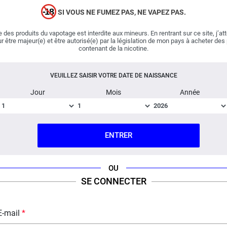
fruitées. Le eliquide Bobo est un juice addictif qui
SI VOUS NE FUMEZ PAS, NE VAPEZ PAS.
restitue un généreux bubble-gum à la sucrosité
modérée. Au sein de ce dernier, le créateur français a
 des produits du vapotage est interdite aux mineurs. En rentrant sur ce site, j’at
r être majeur(e) et être autorisé(e) par la législation de mon pays à acheter des
placé un coeur composé de
fruits du dragon
et de
contenant de la nicotine.
pastèques
. Les goûts délicats et enivrants de ces fruits
métamorphosent le bubble-gum de notre enfance.
VEUILLEZ SAISIR VOTRE DATE DE NAISSANCE
Saiyen Vapor revisite un grand classique et le sublime !
Jour
Mois
Année
Important :
E-liquide
boosté en arômes
, vendu en flacon
de 60 ml.
ENTRER
Fabriqué en France ; Dosage PG/VG : 50% / 50%.
OU
FICHE TECHNIQUE
QUESTION / RÉPONSE
SE CONNECTER
E-mail