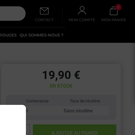
0
CONTACT
MON COMPTE
MON PANIER
 ROUGES
QUI SOMMES-NOUS ?
19,90 €
EN STOCK
Contenance
Taux de nicotine
−
+
AJOUTER AU PANIER