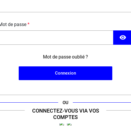
Mot de passe
visibility
Mot de passe oublié ?
'engagement d'un
expert
de la cig
Connexion
our à sélectionner le meilleur de la vape pour vous offr
OU
CONNECTEZ-VOUS VIA VOS
COMPTES
ERT VAPE 100% FRANÇAIS &
+11 000 RÉFÉRENCES 
ENGAGÉ
300 GRANDES