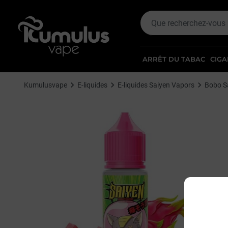
ARRÊT DU TABAC
CIGA
Kumulusvape
E-liquides
E-liquides Saiyen Vapors
Bobo S