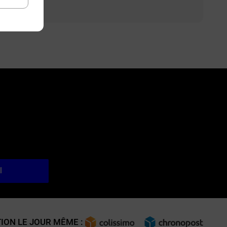
l
ION LE JOUR MÊME :