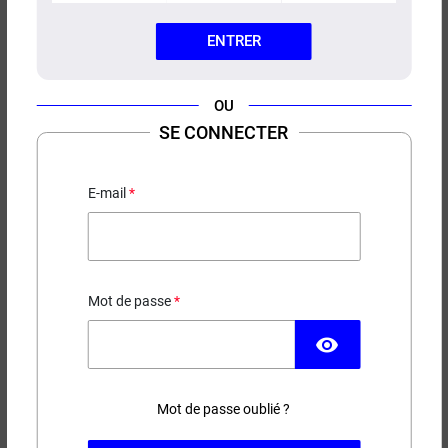
ENTRER
OU
E-LIQUIDE BREEZER SAIYEN
SE CONNECTER
VAPORS 50ML
Litchi - Raisin - Ananas
E-mail
19,90 €
Mot de passe
EN STOCK
visibility
Contenance
Taux de nicotine
Mot de passe oublié ?
(8 avis)