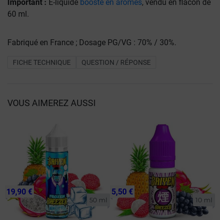
Important :
E-liquide
boosté en arômes
, vendu en flacon de
60 ml.
Fabriqué en France ; Dosage PG/VG : 70% / 30%.
FICHE TECHNIQUE
QUESTION / RÉPONSE
VOUS AIMEREZ AUSSI
19,90 €
5,50 €
50 ml
10 ml