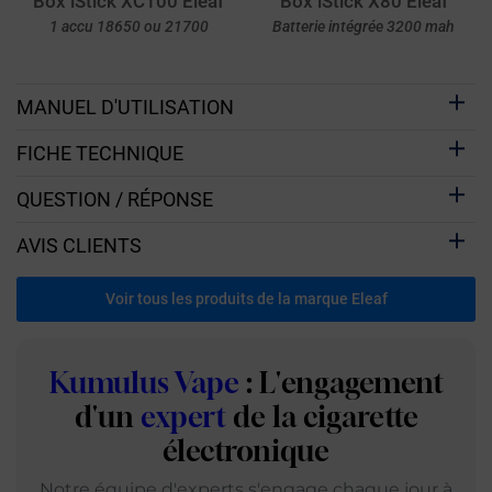
Box iStick XC100 Eleaf
Box iStick X80 Eleaf
1 accu 18650 ou 21700
Batterie intégrée 3200 mah
MANUEL D'UTILISATION
FICHE TECHNIQUE
QUESTION / RÉPONSE
AVIS CLIENTS
Voir tous les produits de la marque Eleaf
Kumulus Vape
: L'engagement
d'un
expert
de la cigarette
électronique
Notre équipe d'experts s'engage chaque jour à