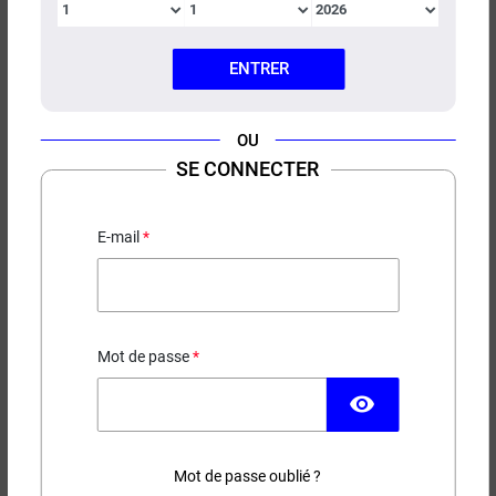
ENTRER
OU
BOX ISTICK 40W TC ELEAF
SE CONNECTER
Batterie intégrée 2600 mAh
E-mail
27,90 €
EN STOCK
Mot de passe
Couleur
visibility
Mot de passe oublié ?
(27 avis)