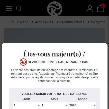
0
Kumulusvape
Accessoires
Produits dérivés
Casquette N
Êtes-vous majeur(e) ?
SI VOUS NE FUMEZ PAS, NE VAPEZ PAS.
La vente des produits du vapotage est interdite aux mineurs. En
rentrant sur ce site, j’atteste sur l’honneur être majeur(e) et être
autorisé(e) par la législation de mon pays à acheter des produits
contenant de la nicotine.
keyboard_arrow_left
keyboard_arrow_right
Précédent
Suiva
VEUILLEZ SAISIR VOTRE DATE DE NAISSANCE
Jour
Mois
Année