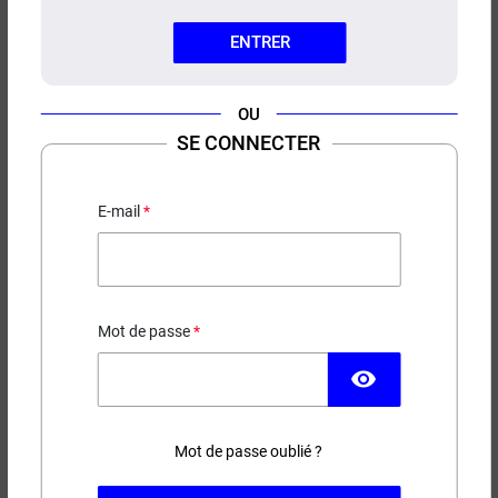
ENTRER
OU
SE CONNECTER
CASQUETTE N°1 CIGAVERTE
E-mail
19,90 €
EN STOCK
Mot de passe
Modèle
visibility
Mot de passe oublié ?
−
+
AJOUTER AU PANIER