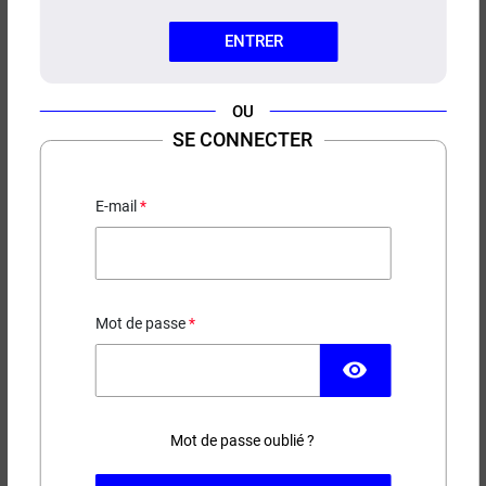
ENTRER
OU
SE CONNECTER
CASQUETTE N°2 CIGAVERTE
E-mail
19,90 €
EN STOCK
Mot de passe
Modèle
visibility
Mot de passe oublié ?
−
+
AJOUTER AU PANIER