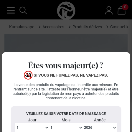
0
Kumulusvape
Accessoires
Produits dérivés
Casquette N
Êtes-vous majeur(e) ?
SI VOUS NE FUMEZ PAS, NE VAPEZ PAS.
La vente des produits du vapotage est interdite aux mineurs. En
rentrant sur ce site, j’atteste sur l’honneur être majeur(e) et être
autorisé(e) par la législation de mon pays à acheter des produits
contenant de la nicotine.
keyboard_arrow_left
keyboard_arrow_right
Précédent
Suiva
VEUILLEZ SAISIR VOTRE DATE DE NAISSANCE
Jour
Mois
Année