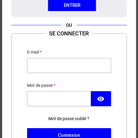
ENTRER
OU
SE CONNECTER
PYREX ZENITH M INNOKIN
E-mail
3,00 €
EN STOCK
Mot de passe
Capacité
visibility
−
+
Mot de passe oublié ?
AJOUTER AU PANIER
Connexion