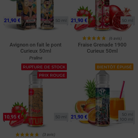
21,90 €
21,90 €
50 ml
50 ml
(6 avis)
Avignon on fait le pont
Fraise Grenade 1900
Curieux 50ml
Curieux 50ml
Praline
RUPTURE DE STOCK
BIENTÔT ÉPUISÉ
PRIX ROUGE
50 ml

10,95 €
21,90 €
50 ml
100 ml
(3 avis)