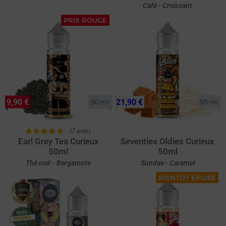
Café - Croissant
PRIX ROUGE
9,90 €
21,90 €
50 ml
50 ml
(7 avis)
Earl Grey Tea Curieux
Seventies Oldies Curieux
50ml
50ml
Thé noir - Bergamote
Sundae - Caramel
BIENTÔT ÉPUISÉ