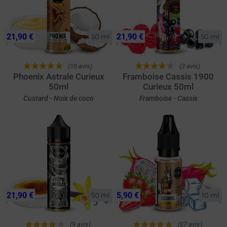
21,90 €
21,90 €
50 ml
50 ml
(10 avis)
(3 avis)
Phoenix Astrale Curieux
Framboise Cassis 1900
50ml
Curieux 50ml
Custard - Noix de coco
Framboise - Cassis
21,90 €
5,90 €
50 ml
10 ml
(9 avis)
(27 avis)