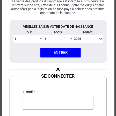
La vente des produits du vapotage est interdite aux mineurs. En
La marque
Curieux
propose ses e-liquides en différents
rentrant sur ce site, j’atteste sur l’honneur être majeur(e) et être
autorisé(e) par la législation de mon pays à acheter des produits
formats : flacons de 10 ml avec nicotine ou grands formats
contenant de la nicotine.
à booster (50 ml, 100 ml). Certains e-liquides Curieux sont
également disponibles avec des sels de nicotine, une
VEUILLEZ SAISIR VOTRE DATE DE NAISSANCE
option adaptée pour un apport nicotinique rapide. Le St
Jour
Mois
Année
Malo Côte Ouest Curieux est une autre référence appréciée.
Pour en savoir plus sur la marque, visitez la page dédiée à
21,90 €
21,90 €
50 ml
50 ml
Curieux. Découvrez également les
arômes concentrés
ENTRER
Curieux
pour vos préparations DIY. Chaque e-liquide
Curieux est le fruit d'assemblages de qualité, reconnus
(33 avis)
(5 avis)
Licorne Curieux 50ml
L'Elixir Curieux 50ml
pour leur originalité.
OU
Fraise - Fruit du dragon - Frais
Classic blond
SE CONNECTER
E-mail