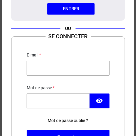
ENTRER
OU
SE CONNECTER
E-LIQUIDE LILLE ÉTAIT UNE
FOIS CURIEUX 50ML
E-mail
Gaufre - Caramel - Noix de pécan
21,90 €
Mot de passe
EN STOCK
visibility
Contenance
Taux de nicotine
Mot de passe oublié ?
(4 avis)