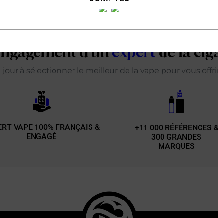
'engagement d'un
expert
de la cig
our à sélectionner le meilleur de la vape pour vous offr
ERT VAPE 100% FRANÇAIS &
+11 000 RÉFÉRENCES 
ENGAGÉ
300 GRANDES
MARQUES