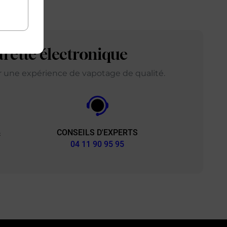
arette électronique
ir une expérience de vapotage de qualité.
CONSEILS D'EXPERTS
&
04 11 90 95 95