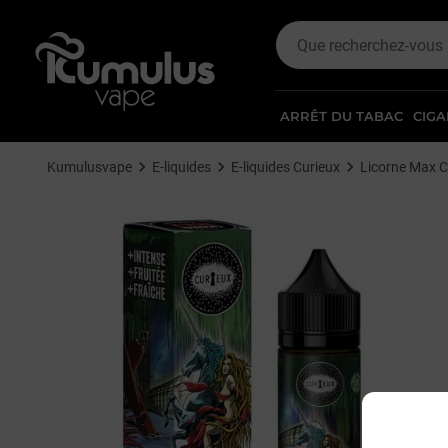
ARRÊT DU TABAC
CIGA
Kumulusvape
E-liquides
E-liquides Curieux
Licorne Max C