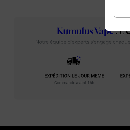
Kumulus Vape
: L
Notre équipe d'experts s'engage chaque j
EXPÉDITION LE JOUR MÊME
EXP
Commande avant 16h