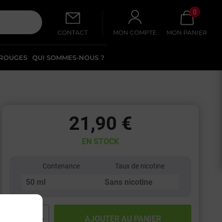
0
CONTACT
MON COMPTE
MON PANIER
 ROUGES
QUI SOMMES-NOUS ?
21,90 €
EN STOCK
Contenance
Taux de nicotine
−
+
AJOUTER AU PANIER