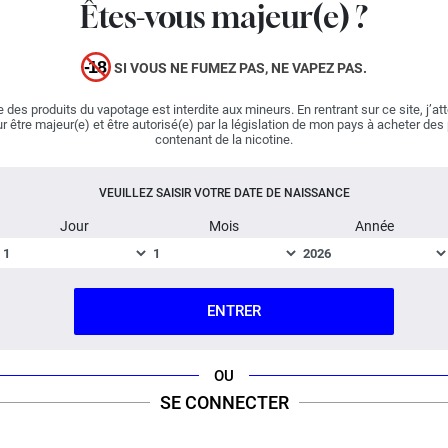
reprend les saveurs de la recette originelle : des
fraises
Êtes-vous majeur(e) ?
charnues et des
fruits du dragon
aux notes exotiques. A
travers Licorne Max, le fabricant Curieux nous invite à
SI VOUS NE FUMEZ PAS, NE VAPEZ PAS.
découvrir une préparation intensément fraîche et
fruitée.
 des produits du vapotage est interdite aux mineurs. En rentrant sur ce site, j’at
r être majeur(e) et être autorisé(e) par la législation de mon pays à acheter des
contenant de la nicotine.
Important :
E-liquide
boosté en arômes
, vendu en flacon
de 70 ml.
VEUILLEZ SAISIR VOTRE DATE DE NAISSANCE
FICHE TECHNIQUE
QUESTION / RÉPONSE
Jour
Mois
Année
ENTRER
OU
SE CONNECTER