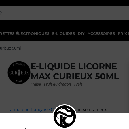
RETTES ÉLECTRONIQUES
E-LIQUIDES
DIY
ACCESSOIRES
PRIX
urieux 50ml
E-LIQUIDE LICORNE
MAX CURIEUX 50ML
Fraise - Fruit du dragon - Frais
La marque française Curieux
décline son fameux
eliquide Licorne en version Max ! Encore plus frais et
plus fruité, ce liquide pour cigarettes électronique