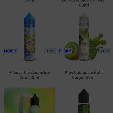
50ml
Le Pod liquide by PULP
60ml
14,90 €
19,90 €
50 ml
50 ml
Ananas Kiwi jaune Ice
Kiwi Cactus Le Petit
Cool 50ml
Verger 50ml