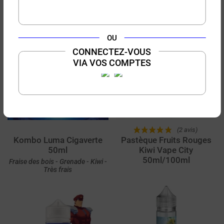
Pastèque - Kiwi
Fraise - Kiwi
OU
CONNECTEZ-VOUS
VIA VOS COMPTES
50 ml

16,90 €
19,90 €
50 ml
100 ml
(2 avis)
Kombo Luma Cigaverte
Pastèque Fruits Rouges
50ml
Kiwi Vape City
50ml/100ml
Fraise des bois - Grenade - Kiwi -
Très frais