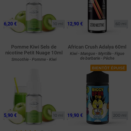
6,20 €
12,90 €
10 ml
60 ml
Pomme Kiwi Sels de
African Crush Adalya 60ml
nicotine Petit Nuage 10ml
Kiwi - Mangue - Myrtille - Figue
de barbarie - Pêche
Smoothie - Pomme - Kiwi
BIENTÔT ÉPUISÉ
5,90 €
19,90 €
10 ml
200 ml