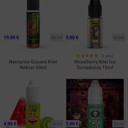
19,90 €
3,90 €
50 ml
10 ml
(1 avis)
Nectarine Goyave Kiwi
Strawberry Kiwi Ice
Nektar 50ml
TornadoLiq 10ml
4,90 €
5,90 €
10 ml
10 ml