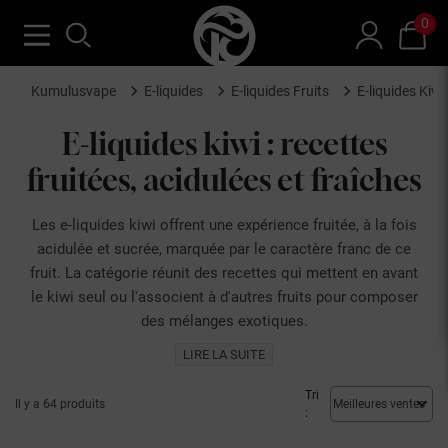
0
Kumulusvape
E-liquides
E-liquides Fruits
E-liquides Kiwi
E-liquides kiwi : recettes
fruitées, acidulées et fraîches
Les e-liquides kiwi offrent une expérience fruitée, à la fois
acidulée et sucrée, marquée par le caractère franc de ce
fruit. La catégorie réunit des recettes qui mettent en avant
le kiwi seul ou l'associent à d'autres fruits pour composer
des mélanges exotiques.
Kumulus Vape en propose une sélection des marques
LIRE LA SUITE
Liquideo, Twelve Monkeys, ENFER et
Mexican Cartel
.
Le kiwi couvre un spectre allant du doux et sucré au plus vif
Tri
Il y a 64 produits
:
et acidulé. Seul, il restitue un fruit franc et juteux, à l'acidité
caractéristique. En assemblage, il révèle son potentiel