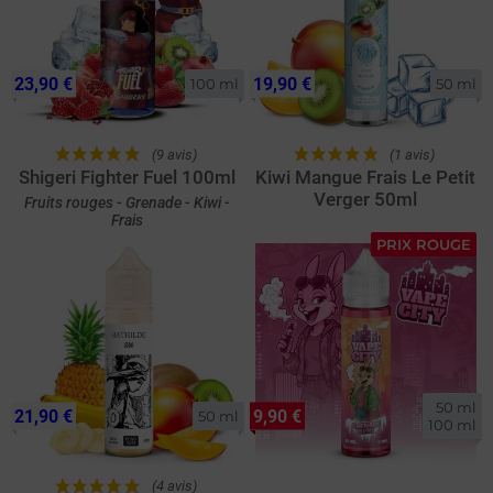
23,90 €
19,90 €
100 ml
50 ml
(9 avis)
(1 avis)
Shigeri Fighter Fuel 100ml
Kiwi Mangue Frais Le Petit
Verger 50ml
Fruits rouges - Grenade - Kiwi -
Frais
PRIX ROUGE
50 ml

21,90 €
9,90 €
50 ml
100 ml
(4 avis)