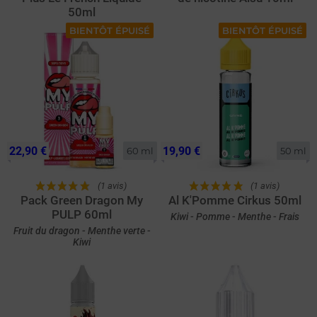
50ml
BIENTÔT ÉPUISÉ
BIENTÔT ÉPUISÉ
22,90 €
19,90 €
60 ml
50 ml
(1 avis)
(1 avis)
Pack Green Dragon My
Al K'Pomme Cirkus 50ml
PULP 60ml
Kiwi - Pomme - Menthe - Frais
Fruit du dragon - Menthe verte -
Kiwi