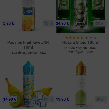
3,90 €
24,90 €
10 ml
100 ml
(1 avis)
Passion Fruit Kiwi JNR
Hotaru Shojo 100ml
10ml
Fruit du serpent - Kiwi -
Pastèque - Frais
Fruit de la passion - Kiwi
14,90 €
19,90 €
50 ml
50 ml