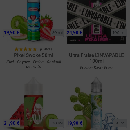
19,90 €
24,90 €
50 ml
100 ml
(6 avis)
Pixel Swoke 50ml
Ultra Fraise L'INVAPABLE
100ml
Kiwi - Goyave - Fraise - Cocktail
de fruits
Fraise - Kiwi - Frais
21,90 €
19,90 €
100 ml
50 ml