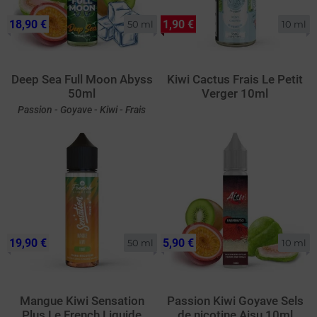
18,90 €
1,90 €
50 ml
10 ml
Deep Sea Full Moon Abyss
Kiwi Cactus Frais Le Petit
50ml
Verger 10ml
Passion - Goyave - Kiwi - Frais
19,90 €
5,90 €
50 ml
10 ml
Mangue Kiwi Sensation
Passion Kiwi Goyave Sels
Plus Le French Liquide
de nicotine Aisu 10ml