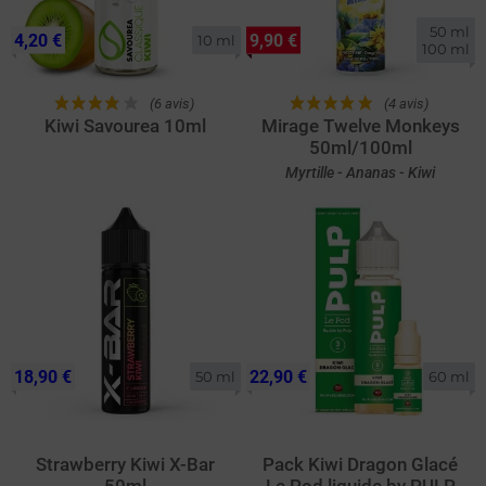
50 ml

4,20 €
9,90 €
10 ml
100 ml
(6 avis)
(4 avis)
Kiwi Savourea 10ml
Mirage Twelve Monkeys
50ml/100ml
Myrtille - Ananas - Kiwi
18,90 €
22,90 €
50 ml
60 ml
Strawberry Kiwi X-Bar
Pack Kiwi Dragon Glacé