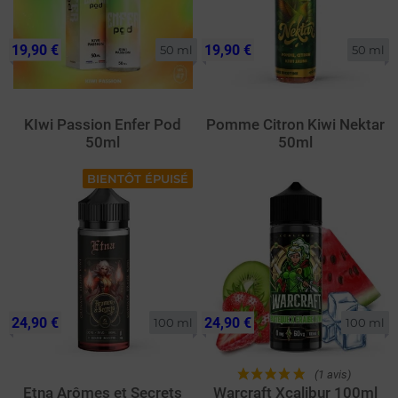
19,90 €
19,90 €
50 ml
50 ml
KIwi Passion Enfer Pod
Pomme Citron Kiwi Nektar
50ml
50ml
BIENTÔT ÉPUISÉ
24,90 €
24,90 €
100 ml
100 ml
(1 avis)
Etna Arômes et Secrets
Warcraft Xcalibur 100ml