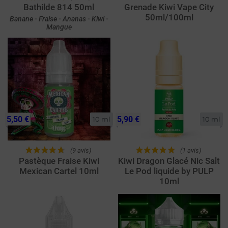
Bathilde 814 50ml
Grenade Kiwi Vape City
50ml/100ml
Banane - Fraise - Ananas - Kiwi -
Mangue
5,50 €
5,90 €
10 ml
10 ml
(9 avis)
(1 avis)
Pastèque Fraise Kiwi
Kiwi Dragon Glacé Nic Salt
Mexican Cartel 10ml
Le Pod liquide by PULP
10ml