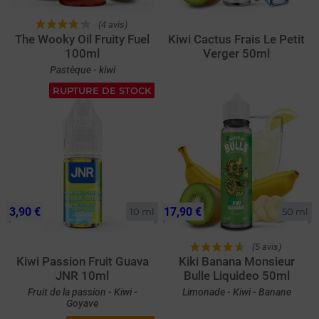
(4 avis)
The Wooky Oil Fruity Fuel
Kiwi Cactus Frais Le Petit
100ml
Verger 50ml
Pastèque - kiwi
RUPTURE DE STOCK
3,90 €
17,90 €
10 ml
50 ml
(5 avis)
Kiwi Passion Fruit Guava
Kiki Banana Monsieur
JNR 10ml
Bulle Liquideo 50ml
Fruit de la passion - Kiwi -
Limonade - Kiwi - Banane
Goyave